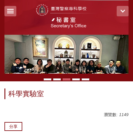
跳
到
主
要
內
容
區
科學實驗室
瀏覽數:
1149
分享