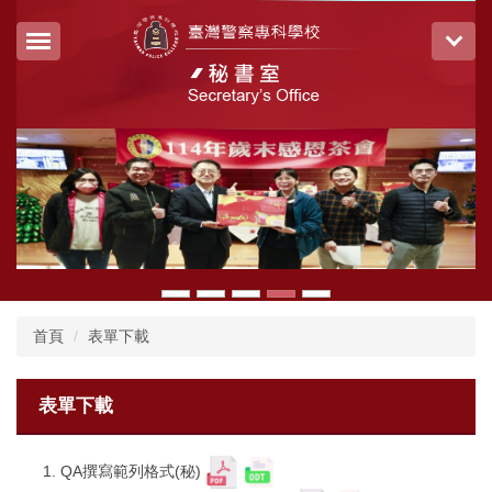
跳
到
主
要
內
容
區
首頁
表單下載
表單下載
QA撰寫範列格式(秘)