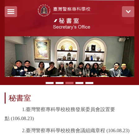
跳
到
主
要
內
容
區
秘書室
1.
臺灣警察專科學校校務發展委員會設置要
點
(106.08.23)
2.
臺灣警察專科學校校務會議組織章程
(106.08.23)